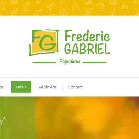
os
News
Pépinière
Contact
y’