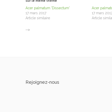
Sur le même thème
Acer palmatum 'Dissectum'
Acer palmat
17 mars 2017
17 mars 201
Article similaire
Article simila
-->
Rejoignez-nous