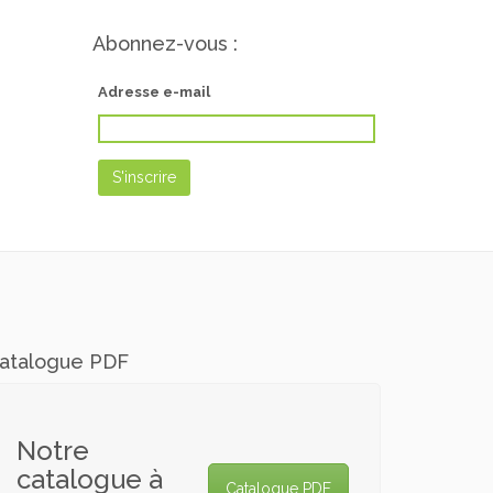
profil
de
Abonnez-vous :
https://www.facebook.com/pepinieresgabriel/?
fref=ts
sur
Adresse e-mail
Facebook
atalogue PDF
Notre
catalogue à
Catalogue PDF