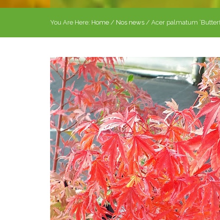
You Are Here:
Home
/
Nos news
/
Acer palmatum ‘Butterf