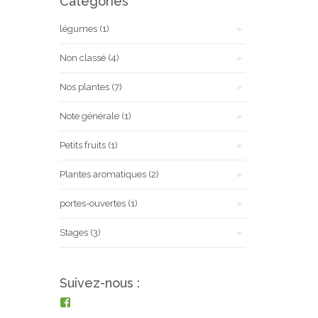
Catégories
légumes
(1)
Non classé
(4)
Nos plantes
(7)
Note générale
(1)
Petits fruits
(1)
Plantes aromatiques
(2)
portes-ouvertes
(1)
Stages
(3)
Suivez-nous :
Voir
le