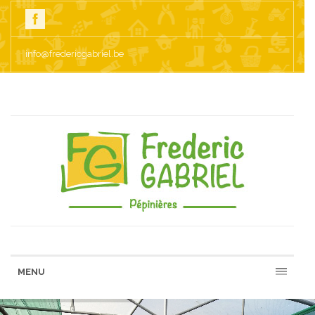
info@fredericgabriel.be
MENU