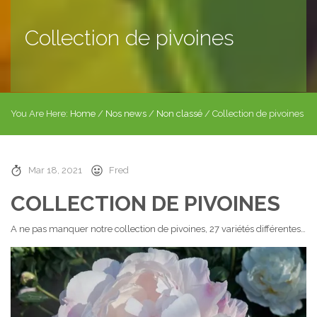
Collection de pivoines
You Are Here:
Home
/
Nos news
/
Non classé
/
Collection de pivoines
Mar 18, 2021
Fred
COLLECTION DE PIVOINES
A ne pas manquer notre collection de pivoines, 27 variétés différentes…