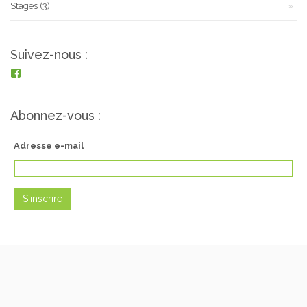
Stages
(3)
Suivez-nous :
Voir
le
profil
de
Abonnez-vous :
https://www.facebook.com/pepinieresgabriel/?
fref=ts
sur
Adresse e-mail
Facebook