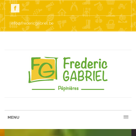
info@fredericgabriel.be
MENU