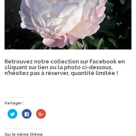
Retrouvez notre collection sur Facebook en
cliquant sur lien ou la photo ci-dessous,
n’hésitez pas à réserver, quantité limitée !
Partager :
Cliquez
Cliquez
Cliquez
pour
pour
pour
partager
partager
partager
sur
sur
sur
Twitter(ouvre
Facebook(ouvre
Google+
dans
dans
(ouvre
une
une
dans
Sur le même thème