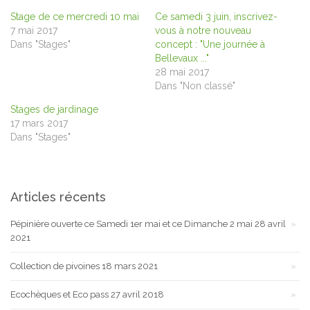
nouvelle
nouvelle
une
fenêtre)
fenêtre)
nouvelle
Stage de ce mercredi 10 mai
Ce samedi 3 juin, inscrivez-
fenêtre)
7 mai 2017
vous à notre nouveau
Dans "Stages"
concept : "Une journée à
Bellevaux ..."
28 mai 2017
Dans "Non classé"
Stages de jardinage
17 mars 2017
Dans "Stages"
Articles récents
Pépinière ouverte ce Samedi 1er mai et ce Dimanche 2 mai
28 avril
2021
Collection de pivoines
18 mars 2021
Ecochèques et Eco pass
27 avril 2018