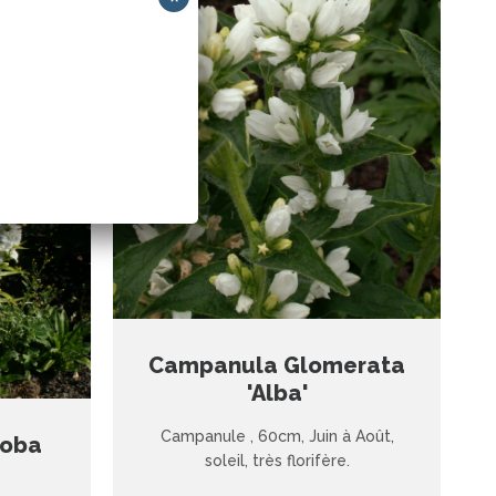
 Août,
cte
Campanula Glomerata
'Alba'
Campanule , 60cm, Juin à Août,
loba
soleil, très florifère.