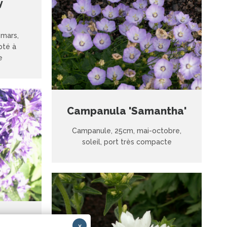
y
-mars,
pté à
e
Campanula 'Samantha'
Campanule, 25cm, mai-octobre,
soleil, port très compacte
erata
×