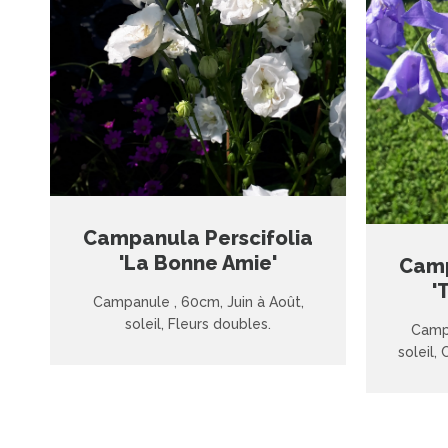
Campanula Perscifolia
'La Bonne Amie'
Camp
'
Campanule , 60cm, Juin à Août,
soleil, Fleurs doubles.
Campa
soleil,