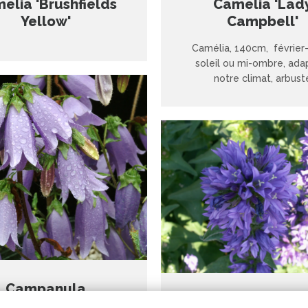
Camelia 'Lad
elia 'Brushfields
Campbell'
Yellow'
Camélia, 140cm, février
soleil ou mi-ombre, ada
notre climat, arbust
Campanula
Campanula Glom
mmertimes Blues'