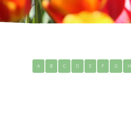
A
B
C
D
E
F
G
H