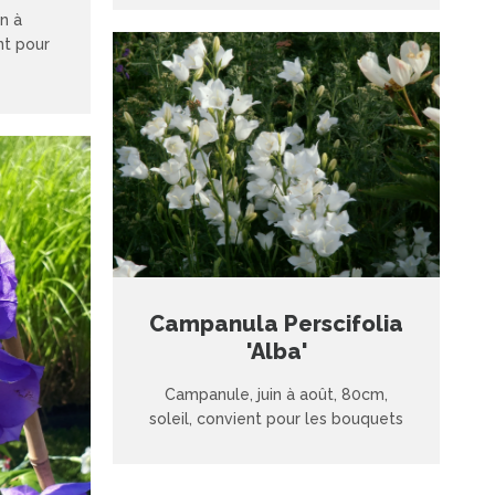
n à
nt pour
Campanula Perscifolia
'Alba'
Campanule, juin à août, 80cm,
soleil, convient pour les bouquets