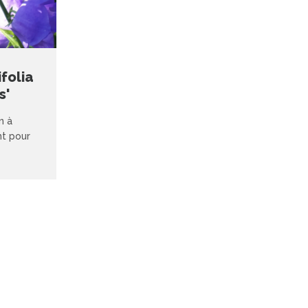
folia
s'
n à
nt pour