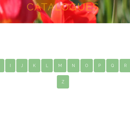
CATALOGUES
I
J
K
L
M
N
O
P
Q
R
Z