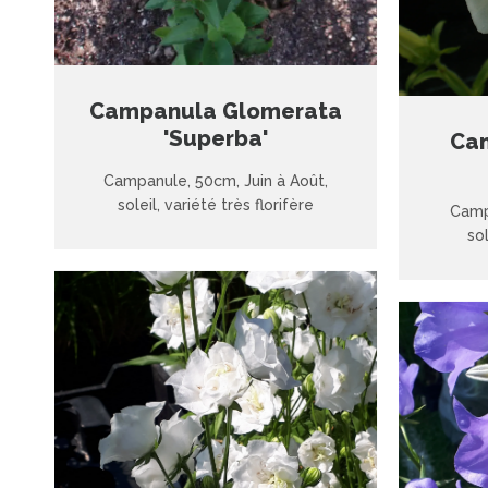
Campanula Glomerata
'Superba'
Ca
Campanule, 50cm, Juin à Août,
soleil, variété très florifère
Camp
sol