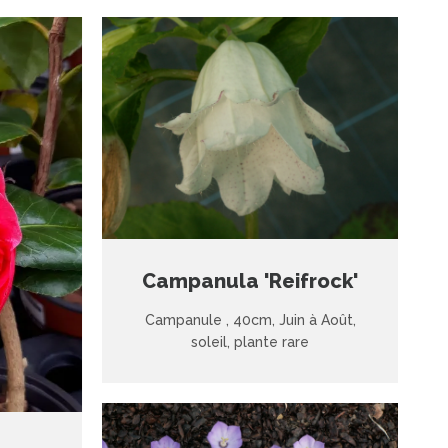
Campanula 'Reifrock'
Campanule , 40cm, Juin à Août,
soleil, plante rare