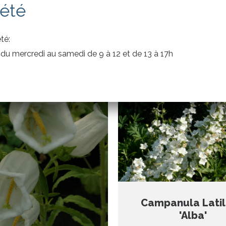
'été
'Acaulis'
mpanule , 80cm, Juin à
Campanule, 30cm, Juin à
mbre, soleil, très grosses
té:
soleil, variété compa
fleurs.
u mercredi au samedi de 9 à 12 et de 13 à 17h
Campanula Lati
'Alba'