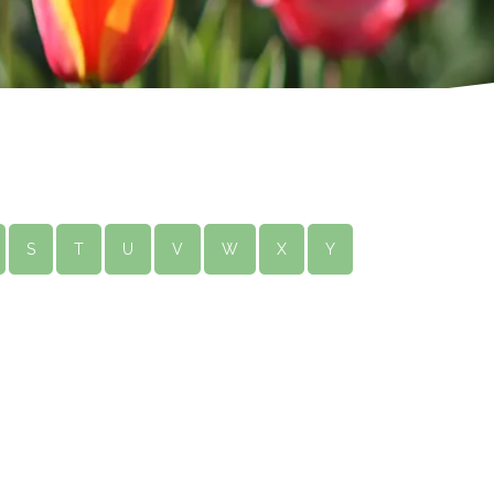
S
T
U
V
W
X
Y