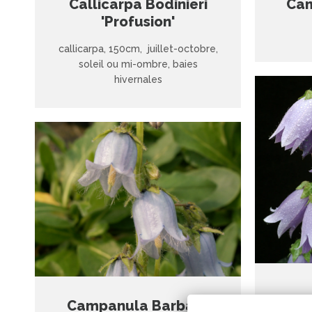
Callicarpa Bodinieri
Cam
'Profusion'
callicarpa, 150cm, juillet-octobre,
soleil ou mi-ombre, baies
hivernales
Campanula Barbata
'Su