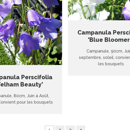
Campanula Persci
'Blue Bloomer
Campanule, 90cm, Jui
septembre, soleil, convie
les bouquets
anula Perscifolia
Telham Beauty'
nule, 80cm, Juin à Août,
 Convient pour les bouquets