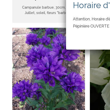
Horaire d
Campanule barbue, 30cm, Mai à
Ca
Juillet, soleil, fleurs "barbues"
septe
Attention, Horaire d’é
Pépinière OUVERTE d