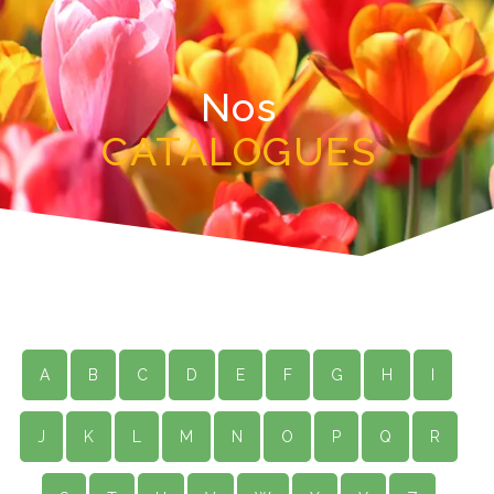
Nos
CATALOGUES
A
B
C
D
E
F
G
H
I
J
K
L
M
N
O
P
Q
R