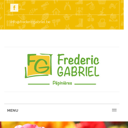
info@fredericgabriel.be
MENU